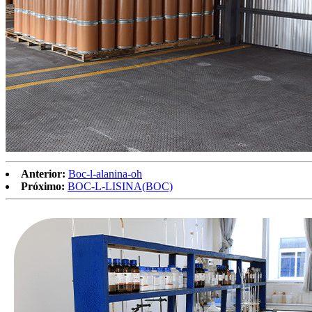
Anterior:
Boc-l-alanina-oh
Próximo:
BOC-L-LISINA(BOC)