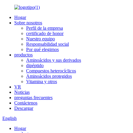
Hogar
Sobre nosotros
Perfil de la empresa
certificado de honor
Nuestro equipo
Responsabilidad social
Por qué elegirnos
productos
Aminoácidos y sus derivados
dipéptido
Compuestos heterocíclicos
Aminoácidos protegidos
Vitamina y otros
VR
Noticias
preguntas frecuentes
Contáctenos
Descargar
English
Hogar